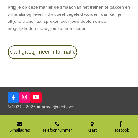
Krijg je op deze manier de smaak van het trainen te pakken en
wil je alsnog liever individueel begeleid worden, dan kan je
altijd je trainer aanspreken over jouw doelen en de
mogelijkheden die wij jou kunnen bieden.
Ik wil graag meer informatie!
F
I
Y
a
n
o
© 2021 - 2026 improve@nextlevel
c
s
u
e
t
T
b
a
u
o
g
b
o
r
e
E-mailadres
Telefoonnummer
Kaart
Facebook
k
a