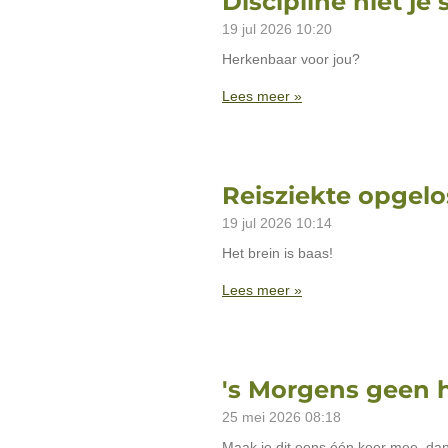
Discipline niet je
19 jul 2026
10:20
Herkenbaar voor jou?
Lees meer »
Reisziekte opgelo
19 jul 2026
10:14
Het brein is baas!
Lees meer »
's Morgens geen 
25 mei 2026
08:18
Maak je dit eens één keer mee, dan