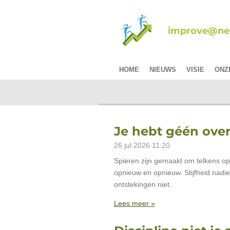
Ga
direct
improve@nex
naar
de
hoofdinhoud
HOME
NIEUWS
VISIE
ONZ
Je hebt géén over
26 jul 2026
11:20
Spieren zijn gemaakt om telkens o
opnieuw en opnieuw. Stijfheid nadie
ontstekingen niet.
Lees meer »