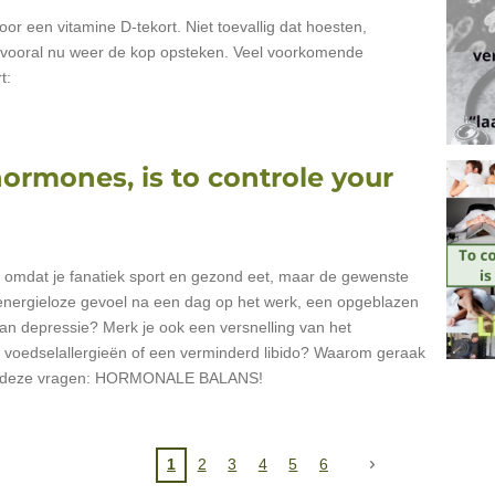
or een vitamine D-tekort. Niet toevallig dat hoesten,
ep vooral nu weer de kop opsteken. Veel voorkomende
t:
hormones, is to controle your
tie omdat je fanatiek sport en gezond eet, maar de gewenste
t energieloze gevoel na een dag op het werk, een opgeblazen
 van depressie? Merk je ook een versnelling van het
n voedselallergieën of een verminderd libido? Waarom geraak
p al deze vragen: HORMONALE BALANS!
1
2
3
4
5
6