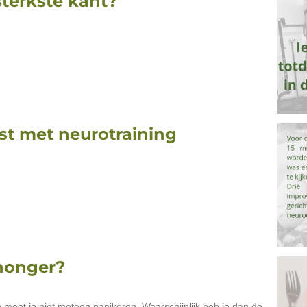
 sterkste kant?
st met neurotraining
honger?
 moet je niet meteen panikeren. Waarschijnlijk heb je dan de