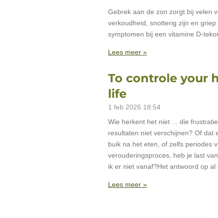
Gebrek aan de zon zorgt bij velen vo
verkoudheid, snotterig zijn en gri
symptomen bij een vitamine D-tekor
Lees meer »
To controle your 
life
1 feb 2026
18:54
Wie herkent het niet ... die frustra
resultaten niet verschijnen? Of da
buik na het eten, of zelfs periodes
verouderingsproces, heb je last va
ik er niet vanaf?Het antwoord o
Lees meer »