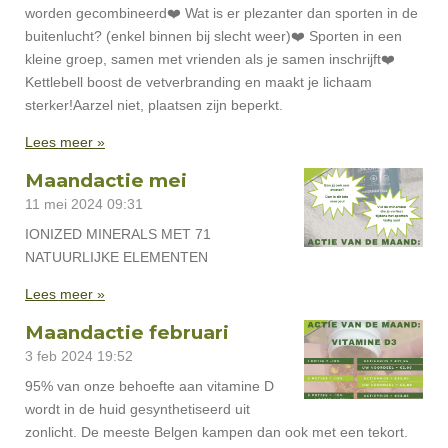
worden gecombineerd❤️ Wat is er plezanter dan sporten in de
buitenlucht? (enkel binnen bij slecht weer)❤️ Sporten in een
kleine groep, samen met vrienden als je samen inschrijft❤️
Kettlebell boost de vetverbranding en maakt je lichaam
sterker!Aarzel niet, plaatsen zijn beperkt.
Lees meer »
Maandactie mei
11 mei 2024
09:31
IONIZED MINERALS MET 71
NATUURLIJKE ELEMENTEN
Lees meer »
Maandactie februari
3 feb 2024
19:52
95% van onze behoefte aan vitamine D
wordt in de huid gesynthetiseerd uit
zonlicht. De meeste Belgen kampen dan ook met een tekort.