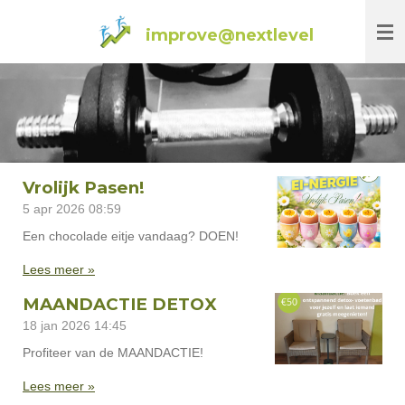
Ga
improve@nextlevel
direct
naar
de
hoofdinhoud
Vrolijk Pasen!
5 apr 2026
08:59
Een chocolade eitje vandaag? DOEN!
Lees meer »
MAANDACTIE DETOX
18 jan 2026
14:45
Profiteer van de MAANDACTIE!
Lees meer »