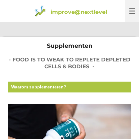
Ga
improve@nextlevel
direct
naar
de
hoofdinhoud
Supplementen
- FOOD IS TO WEAK TO REPLETE DEPLETED
CELLS & BODIES -
Waarom supplementeren?