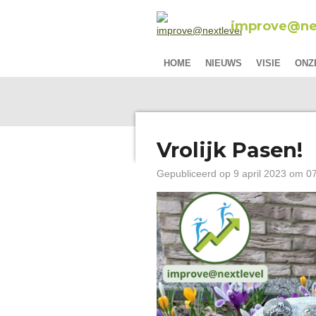
Ga
improve@nex
direct
naar
de
HOME
NIEUWS
VISIE
ONZ
hoofdinhoud
Vrolijk Pasen!
Gepubliceerd op 9 april 2023 om 0