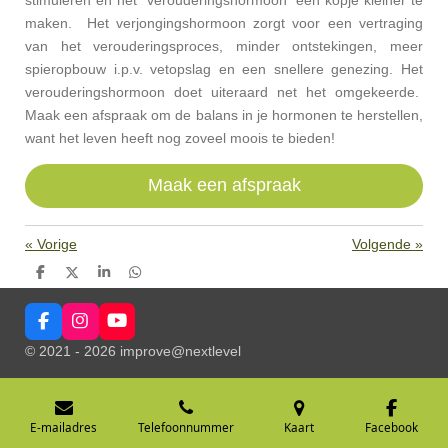
stimuleren en het "verouderingshormoon" een kopje kleiner te
maken. Het verjongingshormoon zorgt voor een vertraging
van het verouderingsproces, minder ontstekingen, meer
spieropbouw i.p.v. vetopslag en een snellere genezing. Het
verouderingshormoon doet uiteraard net het omgekeerde.
Maak een afspraak om de balans in je hormonen te herstellen,
want het leven heeft nog zoveel moois te bieden!
Maak een afspraak
«
Vorige
Volgende
»
D
D
S
D
e
e
h
e
l
e
a
l
e
l
r
e
F
I
Y
n
e
n
a
n
o
© 2021 - 2026 improve@nextlevel
c
s
u
e
t
T
b
a
u
o
g
b
o
r
e
E-mailadres
Telefoonnummer
Kaart
Facebook
k
a