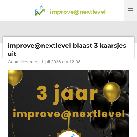
Ga
improve@nextlevel
direct
naar
de
hoofdinhoud
improve@nextlevel blaast 3 kaarsjes
uit
Gepubliceerd op 1 juli 2023 om 12:08