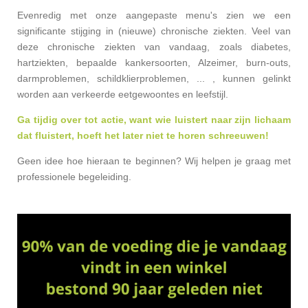
Evenredig met onze aangepaste menu's zien we een
significante stijging in (nieuwe) chronische ziekten. Veel van
deze chronische ziekten van vandaag, zoals diabetes,
hartziekten, bepaalde kankersoorten, Alzeimer, burn-outs,
darmproblemen, schildklierproblemen, ... , kunnen gelinkt
worden aan verkeerde eetgewoontes en leefstijl.
Ga tijdig over tot actie, want wie luistert naar zijn lichaam
dat fluistert, hoeft het later niet te horen schreeuwen!
Geen idee hoe hieraan te beginnen? Wij helpen je graag met
professionele begeleiding.