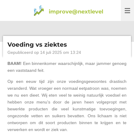
Ga
improve@nextlevel
direct
naar
de
hoofdinhoud
Voeding vs ziektes
Gepubliceerd op 14 juli 2025 om 13:24
BAAM!
Een binnenkomer waarschijnlijk, maar jammer genoeg
een vaststaand feit.
Op een eeuw tijd zijn onze voedingsgewoontes drastisch
veranderd. Wat vroeger een normaal eetpatroon was, noemen
we nu een dieet. Wij eten veel te weinig natuurlijk voedsel en
hebben onze menu's door de jaren heen volgepropt met
bewerkte producten die veel kunstmatige toevoegingen,
ongezonde vetten en suikers bevatten. Ons lichaam is niet
ontworpen om dit soort producten binnen te krijgen en te
verwerken en wordt er ziek van.