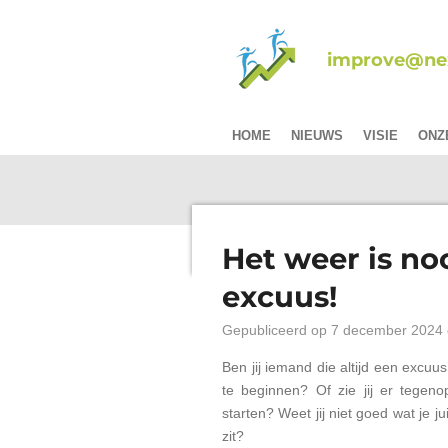
Ga
direct
improve@nex
naar
de
hoofdinhoud
HOME
NIEUWS
VISIE
ONZ
Het weer is no
excuus!
Gepubliceerd op 7 december 2024
Ben jij iemand die altijd een excuus
te beginnen? Of zie jij er tegenop
starten? Weet jij niet goed wat je j
zit?