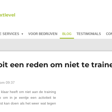
tlevel
E SERVICES
VOOR BEDRIJVEN
BLOG
TESTIMONIALS
CO
oit een reden om niet te train
 om 09:37
 klaar heeft om niet aan de training
 om in je eentje een activiteit te
uist kan doen als het weer wat tegen