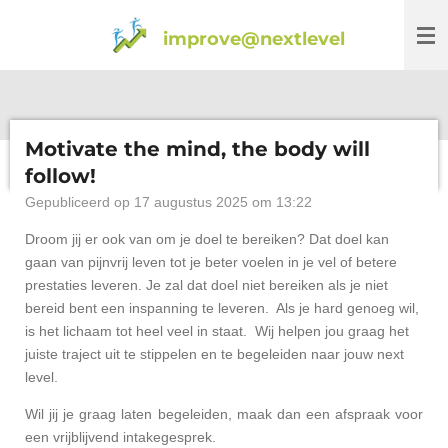
Ga
improve@nextlevel
direct
naar
de
hoofdinhoud
Motivate the mind, the body will
follow!
Gepubliceerd op 17 augustus 2025 om 13:22
Droom jij er ook van om je doel te bereiken? Dat doel kan
gaan van pijnvrij leven tot je beter voelen in je vel of betere
prestaties leveren. Je zal dat doel niet bereiken als je niet
bereid bent een inspanning te leveren. Als je hard genoeg wil,
is het lichaam tot heel veel in staat. Wij helpen jou graag het
juiste traject uit te stippelen en te begeleiden naar jouw next
level.
Wil jij je graag laten begeleiden, maak dan een afspraak voor
een vrijblijvend intakegesprek.