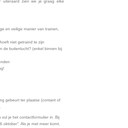
r uiteraard zien we je graag elke
ige en veilige manier van trainen,
hoeft niet getraind te zijn
n de buitenlucht? (enkel binnen bij
ienden
ng!
ng gebeurt ter plaatse (contant of
.
vul je het contactformulier in. Bij
 16 oktober". Als je met meer komt,