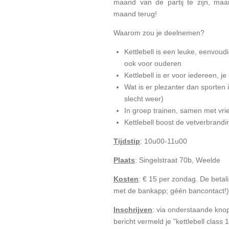
maand van de partij te zijn, maa
maand terug!
Waarom zou je deelnemen?
Kettlebell is een leuke, eenvoud
ook voor ouderen
Kettlebell is er voor iedereen, je 
Wat is er plezanter dan sporten i
slecht weer)
In groep trainen, samen met vr
Kettlebell boost de vetverbrandi
Tijdstip
: 10u00-11u00
Plaats
: Singelstraat 70b, Weelde
Kosten
: € 15 per zondag. De betali
met de bankapp; géén bancontact!)
Inschrijven
: via onderstaande knop 
bericht vermeld je "kettlebell class