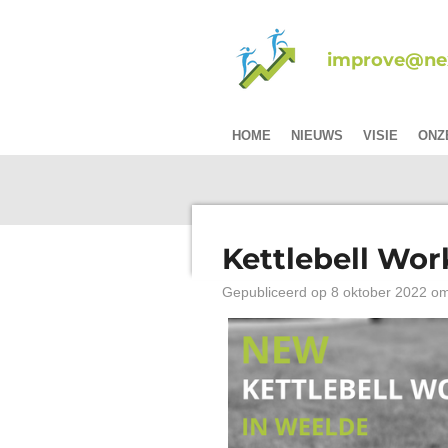
Ga
direct
improve@nex
naar
de
hoofdinhoud
HOME
NIEUWS
VISIE
ONZ
Kettlebell Wor
Gepubliceerd op 8 oktober 2022 o