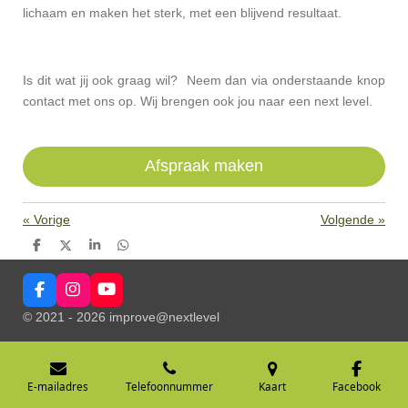
lichaam en maken het sterk, met een blijvend resultaat.
Is dit wat jij ook graag wil? Neem dan via onderstaande knop
contact met ons op. Wij brengen ook jou naar een next level.
Afspraak maken
«
Vorige
Volgende
»
D
D
S
D
e
e
h
e
l
e
a
l
e
l
r
e
F
I
Y
n
e
n
a
n
o
© 2021 - 2026 improve@nextlevel
c
s
u
e
t
T
b
a
u
o
g
b
o
r
e
E-mailadres
Telefoonnummer
Kaart
Facebook
k
a