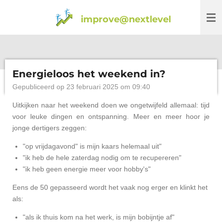
Ga
improve@nextlevel
direct
naar
de
hoofdinhoud
Energieloos het weekend in?
Gepubliceerd op 23 februari 2025 om 09:40
Uitkijken naar het weekend doen we ongetwijfeld allemaal: tijd
voor leuke dingen en ontspanning. Meer en meer hoor je
jonge dertigers zeggen:
"op vrijdagavond" is mijn kaars helemaal uit"
"ik heb de hele zaterdag nodig om te recupereren"
"ik heb geen energie meer voor hobby's"
Eens de 50 gepasseerd wordt het vaak nog erger en klinkt het
als:
"als ik thuis kom na het werk, is mijn bobijntje af"