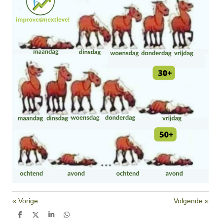
«
Vorige
Volgende
»
D
D
S
D