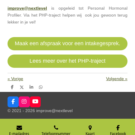
improve@nextlevel
is opgeleid tot Personal Hormonal
Profiler. Via het PHP-traject
helpen wij ook jou gewoon terug
lekker in je vel!
Maak een afspraak voor een intakegesprek.
Lees meer over het PHP-traject
«
Vorige
Volgende
»
D
D
S
D
e
e
h
e
l
e
a
l
e
l
r
e
F
I
Y
n
e
n
a
n
o
© 2021 - 2026 improve@nextlevel
c
s
u
e
t
T
b
a
u
o
g
b
o
r
e
E-mailadres
Telefoonnummer
Kaart
Facebook