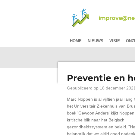
Ga
direct
improve@nex
naar
de
hoofdinhoud
HOME
NIEUWS
VISIE
ONZ
Preventie en h
Gepubliceerd op 18 december 202
Marc Noppen is al vijftien jaar lan
het Universitair Ziekenhuis van Bruss
boek 'Gewoon Anders' kijkt Noppen
kritische blik naar het Belgisch
gezondheidssysteem en beleid. "Het
belangrijk dat we altijd goed naden