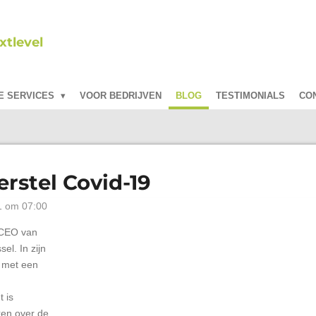
tlevel
E SERVICES
VOOR BEDRIJVEN
BLOG
TESTIMONIALS
CO
erstel Covid-19
1 om 07:00
g CEO van
el. In zijn
 met een
 is
ken over de