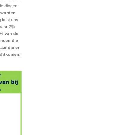
de dingen
 worden
 kost ons
 maar 2%
% van de
nsen die
aar die er
echtkomen.