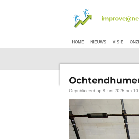
Ga
direct
improve@nex
naar
de
hoofdinhoud
HOME
NIEUWS
VISIE
ONZ
Ochtendhume
Gepubliceerd op 8 juni 2025 om 10