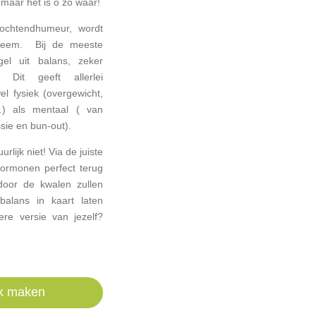
 maar het is o zo waar!
ochtendhumeur, wordt
steem. Bij de meeste
gel uit balans, zeker
 Dit geeft allerlei
l fysiek (overgewicht,
 …) als mentaal ( van
sie en bun-out).
lijk niet! Via de juiste
hormonen perfect terug
door de kwalen zullen
balans in kaart laten
re versie van jezelf?
ak maken