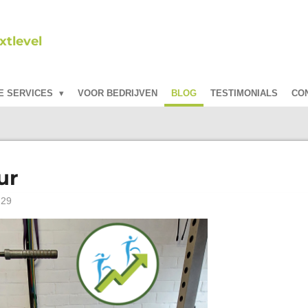
tlevel
E SERVICES
VOOR BEDRIJVEN
BLOG
TESTIMONIALS
CO
ur
:29